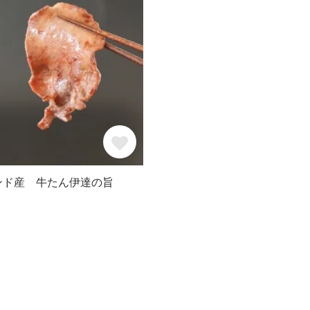
ンド産 牛たん伊達の旨