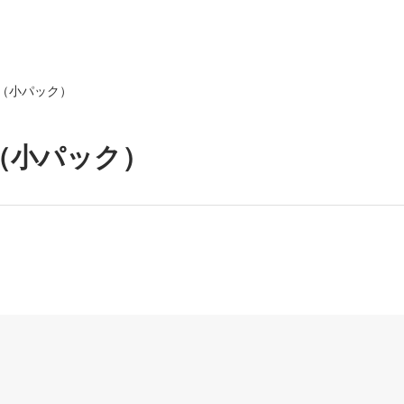
（小パック）
（小パック）