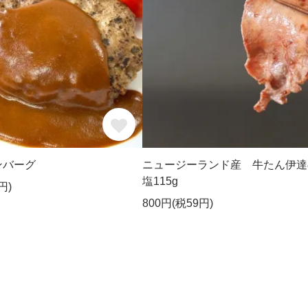
ンバーグ
ニュージーランド産 牛たん伊達
塩115g
円)
800円(税59円)