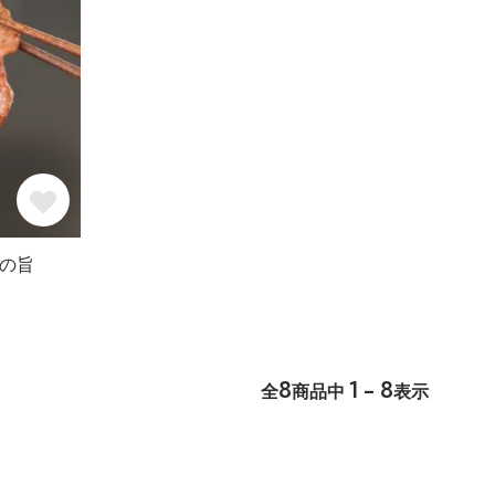
の旨
8
1 - 8
全
商品中
表示