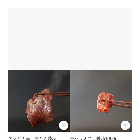
アメリカ産 牛たん藻塩
牛ハラミこく醤油1000g