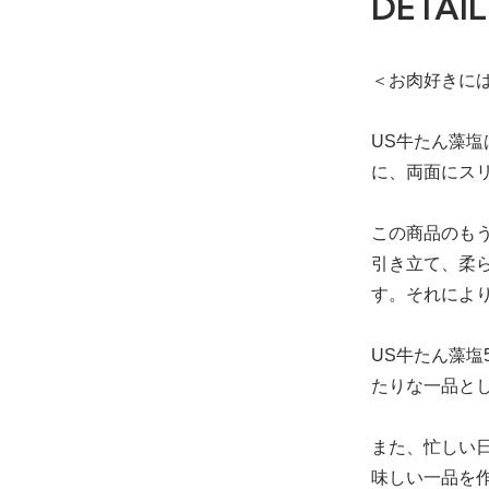
DETAIL
＜お肉好きには
US牛たん藻
に、両面にス
この商品のも
引き立て、柔
す。それによ
US牛たん藻塩
たりな一品と
また、忙しい
味しい一品を