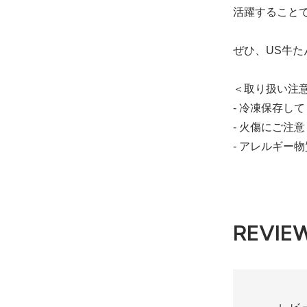
活躍すること
ぜひ、US牛た
＜取り扱い注
- 冷凍保存し
- 火傷にご注
- アレルギ
REVIE