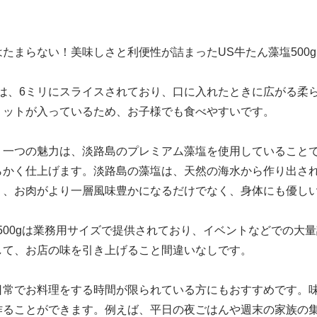
たまらない！美味しさと利便性が詰まったUS牛たん藻塩500g
塩は、6ミリにスライスされており、口に入れたときに広がる柔
リットが入っているため、お子様でも食べやすいです。
う一つの魅力は、淡路島のプレミアム藻塩を使用していること
らかく仕上げます。淡路島の藻塩は、天然の海水から作り出さ
り、お肉がより一層風味豊かになるだけでなく、身体にも優し
500gは業務用サイズで提供されており、イベントなどでの大
して、お店の味を引き上げること間違いなしです。
日常でお料理をする時間が限られている方にもおすすめです。
作ることができます。例えば、平日の夜ごはんや週末の家族の